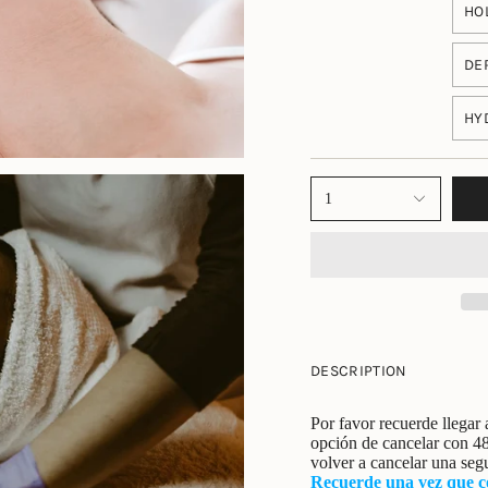
HO
DE
HY
1
DESCRIPTION
Por favor recuerde llegar 
opción de cancelar con 48
volver a cancelar una seg
Recuerde una vez que co