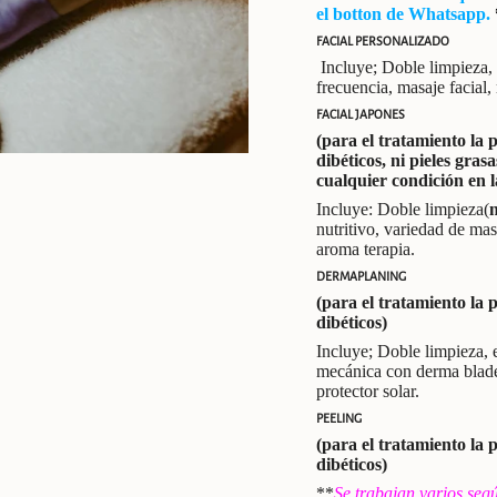
el botton de Whatsapp.
FACIAL
PERSONALIZADO
Incluye; Doble limpieza, e
frecuencia, masaje facial,
FACIAL JAPONES
(para el tratamiento la 
dibéticos, ni pieles gr
cualquier condición en l
Incluye: Doble limpieza(
n
nutritivo, variedad de mas
aroma terapia.
DERMAPLANING
(para el tratamiento la 
dibéticos)
Incluye; Doble limpieza, e
mecánica con derma blade,
protector solar.
PEELING
(para el tratamiento la 
dibéticos)
**
Se trabajan varios seg